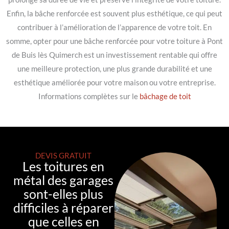
Enfin, la bâche renforcée est souvent plus esthétique, ce qui peut
contribuer à l’amélioration de l’apparence de votre toit. En
somme, opter pour une bâche renforcée pour votre toiture à Pont
de Buis lès Quimerch est un investissement rentable qui offre
une meilleure protection, une plus grande durabilité et une
esthétique améliorée pour votre maison ou votre entreprise.
Informations complètes sur le
bâchage de toit
DEVIS GRATUIT
Les toitures en
métal des garages
sont-elles plus
difficiles à réparer
que celles en