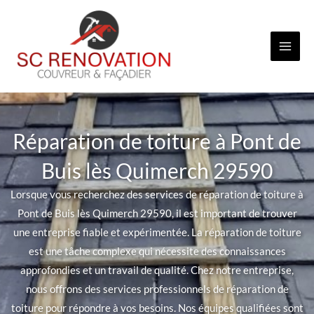
Aller
au
contenu
Réparation de toiture à Pont de
Buis lès Quimerch 29590
Lorsque vous recherchez des services de réparation de toiture à
Pont de Buis lès Quimerch 29590, il est important de trouver
une entreprise fiable et expérimentée. La réparation de toiture
est une tâche complexe qui nécessite des connaissances
approfondies et un travail de qualité. Chez notre entreprise,
nous offrons des services professionnels de réparation de
toiture pour répondre à vos besoins. Nos équipes qualifiées sont