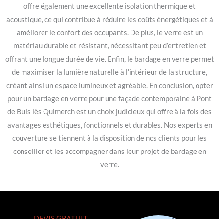
offre également une excellente isolation thermique et
acoustique, ce qui contribue à réduire les coûts énergétiques et à
améliorer le confort des occupants. De plus, le verre est un
matériau durable et résistant, nécessitant peu d’entretien et
offrant une longue durée de vie. Enfin, le bardage en verre permet
de maximiser la lumière naturelle à l’intérieur de la structure,
créant ainsi un espace lumineux et agréable. En conclusion, opter
pour un bardage en verre pour une façade contemporaine à Pont
de Buis lès Quimerch est un choix judicieux qui offre à la fois des
avantages esthétiques, fonctionnels et durables. Nos experts en
couverture se tiennent à la disposition de nos clients pour les
conseiller et les accompagner dans leur projet de bardage en
verre.
DEVIS GRATUIT