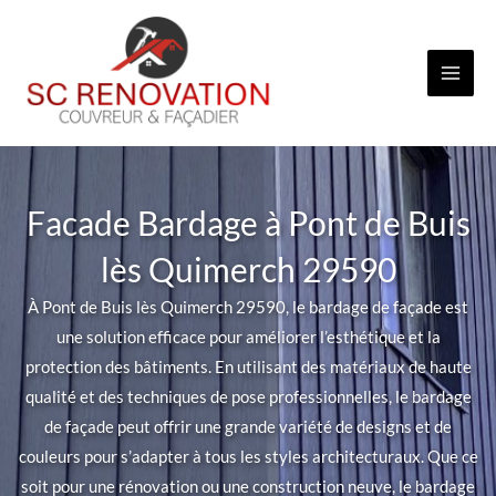
Aller
au
contenu
Facade Bardage à Pont de Buis
lès Quimerch 29590
À Pont de Buis lès Quimerch 29590, le bardage de façade est
une solution efficace pour améliorer l’esthétique et la
protection des bâtiments. En utilisant des matériaux de haute
qualité et des techniques de pose professionnelles, le bardage
de façade peut offrir une grande variété de designs et de
couleurs pour s’adapter à tous les styles architecturaux. Que ce
soit pour une rénovation ou une construction neuve, le bardage