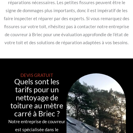
réparations nécessaires. Les petites fissures peuvent être le
signe de dommages plus importants, donc il est impératif de les
faire inspecter et réparer par des experts. Si vous remarquez des
fissures sur votre toit, n’hésitez pas à contacter notre entreprise
de couvreur à Briec pour une évaluation approfondie de l’état de
votre toit et des solutions de réparation adaptées à vos besoins.
DEVIS GRATUIT
Quels sont les
tarifs pour un
nettoyage de
toiture au mètre
carré à Briec ?
Notre entreprise de couvreur
est spécialisée dans le