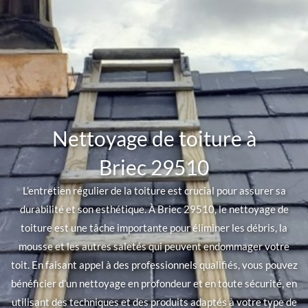
Nettoyage de toiture à
Briec 29510
L’entretien régulier de la toiture est crucial pour assurer sa
durabilité et son esthétique. À Briec 29510, le nettoyage de
toiture est une tâche importante pour éliminer les débris, la
mousse et les autres saletés qui peuvent endommager votre
toit. En faisant appel à des professionnels qualifiés, vous pouvez
bénéficier d’un nettoyage en profondeur et en toute sécurité, en
utilisant des techniques et des produits adaptés à votre type de