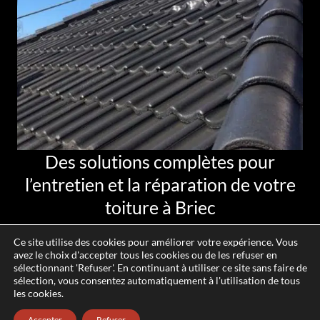
Des solutions complètes pour
l’entretien et la réparation de votre
toiture à Briec
Notre
équipe de couvreurs
est experte en
réparation de toit
Ce site utilise des cookies pour améliorer votre expérience. Vous
et travaille en synergie avec notre équipe de
façadiers
pour
avez le choix d'accepter tous les cookies ou de les refuser en
offrir une solution complète à l’entretien et la rénovation de
sélectionnant 'Refuser'. En continuant à utiliser ce site sans faire de
sélection, vous consentez automatiquement à l'utilisation de tous
votre propriété.
les cookies.
NOUS CONTACTER
Accepter
Refuser